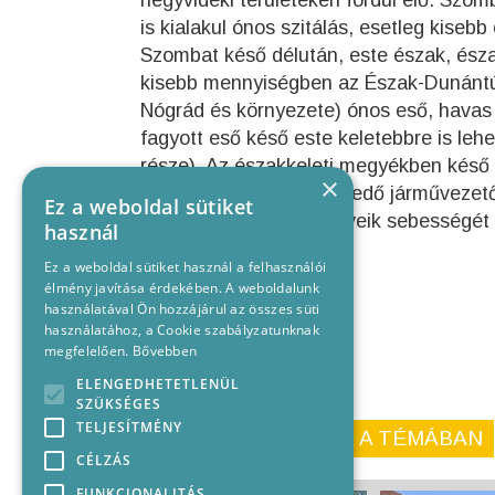
hegyvidéki területeken fordul elő. Szo
is kialakul ónos szitálás, esetleg kiseb
Szombat késő délután, este észak, észa
kisebb mennyiségben az Észak-Dunántúl
Nógrád és környezete) ónos eső, havas
fagyott eső késő este keletebbre is le
része). Az északkeleti megyékben késő 
×
Kérjük az utakon közlekedő járművezet
Ez a weboldal sütiket
körültekintéssel. Járműveik sebességét
használ
Ez a weboldal sütiket használ a felhasználói
élmény javítása érdekében. A weboldalunk
használatával Ön hozzájárul az összes süti
használatához, a Cookie szabályzatunknak
megfelelően.
Bővebben
ELENGEDHETETLENÜL
SZÜKSÉGES
TELJESÍTMÉNY
KORÁBBI CIKKEINK A TÉMÁBAN
CÉLZÁS
FUNKCIONALITÁS