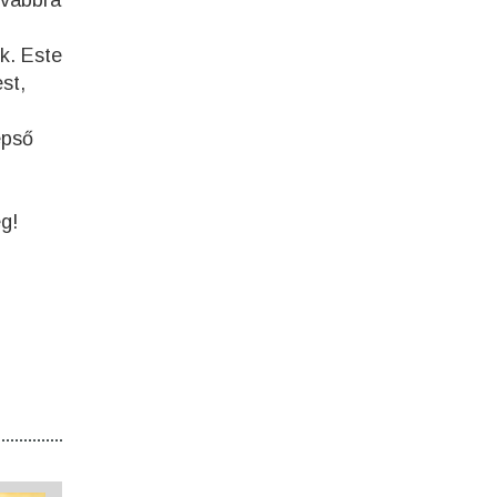
ovábbra
k. Este
st,
épső
eg!