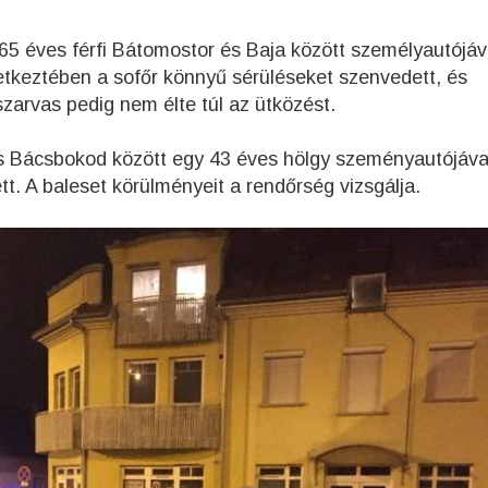
5 éves férfi Bátomostor és Baja között személyautójáv
etkeztében a sofőr könnyű sérüléseket szenvedett, és
 szarvas pedig nem élte túl az ütközést.
s Bácsbokod között egy 43 éves hölgy szeményautójáva
t. A baleset körülményeit a rendőrség vizsgálja.