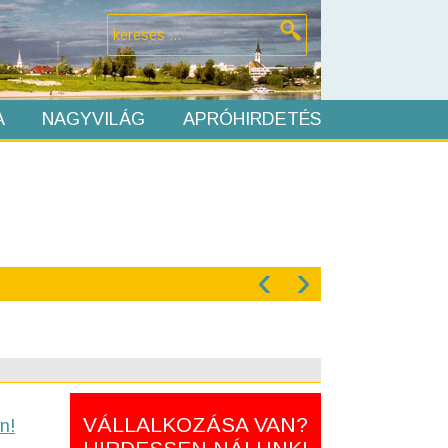
A
NAGYVILÁG
APRÓHIRDETÉS
‹
›
VÁLLALKOZÁSA VAN?
n!