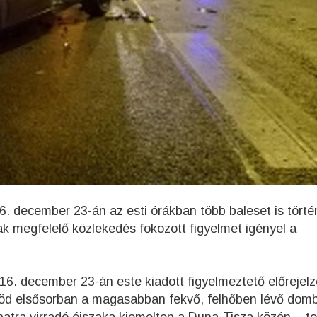
. december 23-án az esti órákban több baleset is törté
k megfelelő közlekedés fokozott figyelmet igényel a
6. december 23-án este kiadott figyelmeztető előrejel
köd elsősorban a magasabban fekvő, felhőben lévő domb