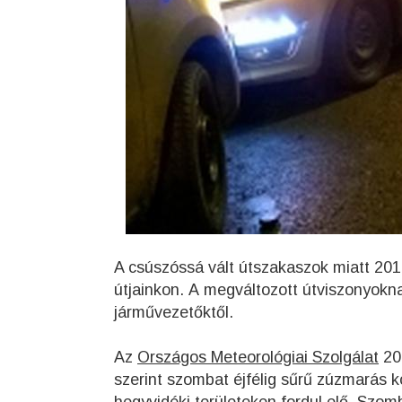
A csúszóssá vált útszakaszok miatt 2016
útjainkon. A megváltozott útviszonyokna
járművezetőktől.
Az
Országos Meteorológiai Szolgálat
201
szerint szombat éjfélig sűrű zúzmarás 