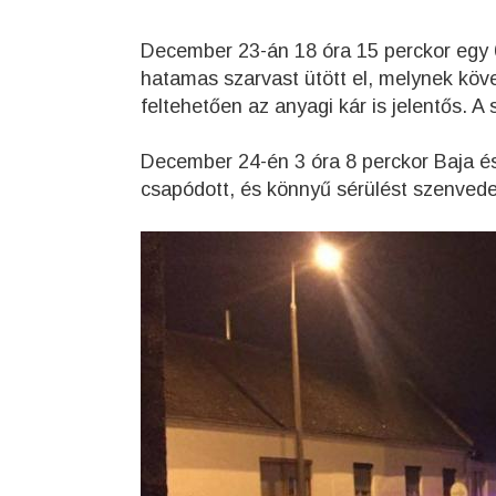
December 23-án 18 óra 15 perckor egy 6
hatamas szarvast ütött el, melynek köv
feltehetően az anyagi kár is jelentős. A
December 24-én 3 óra 8 perckor Baja é
csapódott, és könnyű sérülést szenvedet