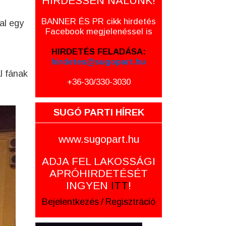
HIRDESSEN NÁLUNK!
BANNER ÉS PR cikk hirdetés
al egy
Facebook megjelenéssel is
HIRDETÉS FELADÁSA:
hirdetes@sugopart.hu
l fának
+36-30/330-3030
SUGÓ PARTI HÍREK
www.sugopart.hu
ADJA FEL LAKOSSÁGI
APRÓHIRDETÉSÉT
INGYEN
ITT
!
Bejelentkezés
/
Regisztráció