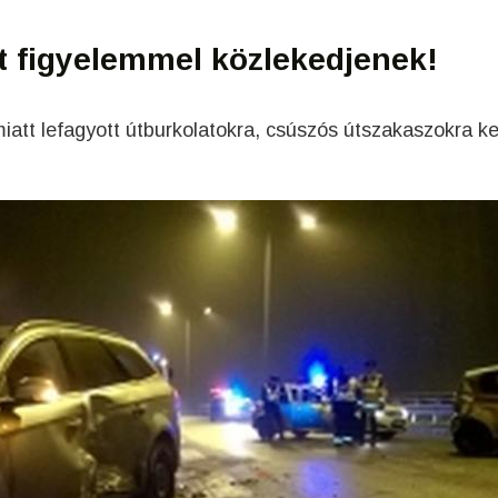
t figyelemmel közlekedjenek!
iatt lefagyott útburkolatokra, csúszós útszakaszokra ke