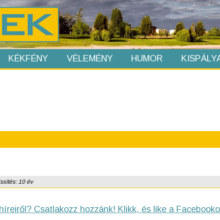
KÉKFÉNY
VÉLEMÉNY
HUMOR
KISPÁLY
ssítés: 10 év
híreiről? Csatlakozz hozzánk! Klikk, és like a Facebooko