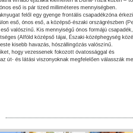
mbatra virradó éjszaka kiemelten a Duna-Tisza közén – t
b ónos eső is pár tized milliméteres mennyiségben.
knyugat felől egy gyenge frontális csapadékzóna érkezi
on eső, ónos eső, a középső-északi országrészben (Pe
 eső valószínű. Kis mennyiségű ónos formájú csapadék,
hetséges (Alföld középső tájai, Északi-középhegység köz
este kisebb havazás, hószállingózás valószínű.
őket, hogy vezessenek fokozott óvatossággal és
 az út- és látási viszonyoknak megfelelően válasszák m