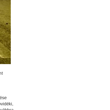
nt
zése
vidéki,