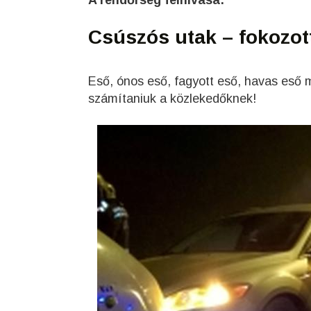
A rendőrség felhívása:
Csúszós utak – fokozot
Eső, ónos eső, fagyott eső, havas eső m
számítaniuk a közlekedőknek!