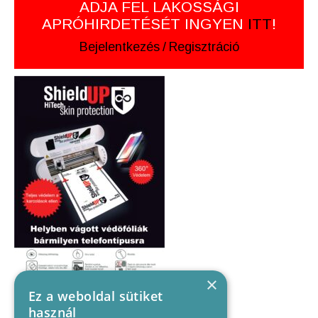
ADJA FEL LAKOSSÁGI
APRÓHIRDETÉSÉT INGYEN
ITT
!
Bejelentkezés
/
Regisztráció
×
Ez a weboldal sütiket
használ