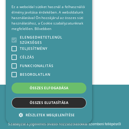
Ez a weboldal sütiket használ a felhasználói
élmény javítása érdekében. A weboldalunk
használatával Ön hozzájárul az összes süti
használatához, a Cookie szabályzatunknak
megfelelően.
Bővebben
ELENGEDHETETLENÜL
SZÜKSÉGES
TELJESÍTMÉNY
CÉLZÁS
FUNKCIONALITÁS
BESOROLATLAN
ÖSSZES ELFOGADÁSA
Impresszum
Médiajánlat
ÖSSZES ELUTASÍTÁSA
Felhasználási feltételek
Panaszkezelési nyilatkozat
RÉSZLETEK MEGJELENÍTÉSE
Kapcsolat
Szabályzat a jogellenes olvasói hozzászólásokkal szembeni fellépésről