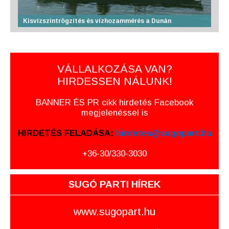
Kisvízszintrögzítés és vízhozammérés a Dunán
VÁLLALKOZÁSA VAN?
HIRDESSEN NÁLUNK!
BANNER ÉS PR cikk hirdetés Facebook
megjelenéssel is
HIRDETÉS FELADÁSA:
hirdetes@sugopart.hu
+36-30/330-3030
SUGÓ PARTI HÍREK
www.sugopart.hu