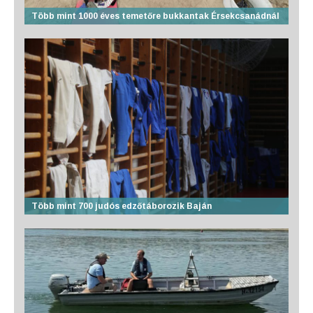
Több mint 1000 éves temetőre bukkantak Érsekcsanádnál
Több mint 700 judós edzőtáborozik Baján