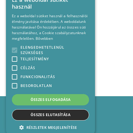
használ
Ez a weboldal sütiket használ a felhasználói
élmény javítása érdekében. A weboldalunk
használatával Ön hozzájárul az összes süti
használatához, a Cookie szabályzatunknak
megfelelően.
Bővebben
ELENGEDHETETLENÜL
SZÜKSÉGES
TELJESÍTMÉNY
CÉLZÁS
FUNKCIONALITÁS
BESOROLATLAN
ÖSSZES ELFOGADÁSA
Impresszum
Médiajánlat
ÖSSZES ELUTASÍTÁSA
Felhasználási feltételek
Panaszkezelési nyilatkozat
RÉSZLETEK MEGJELENÍTÉSE
Kapcsolat