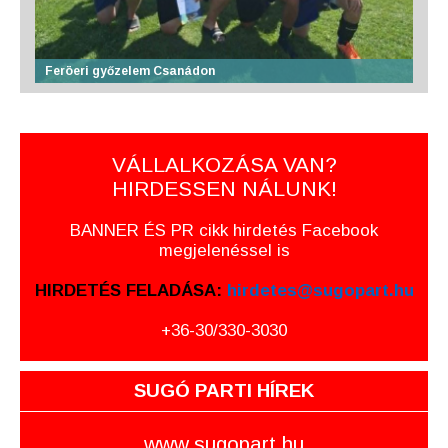
Feröeri győzelem Csanádon
VÁLLALKOZÁSA VAN?
HIRDESSEN NÁLUNK!
BANNER ÉS PR cikk hirdetés Facebook
megjelenéssel is
HIRDETÉS FELADÁSA:
hirdetes@sugopart.hu
+36-30/330-3030
SUGÓ PARTI HÍREK
www.sugopart.hu