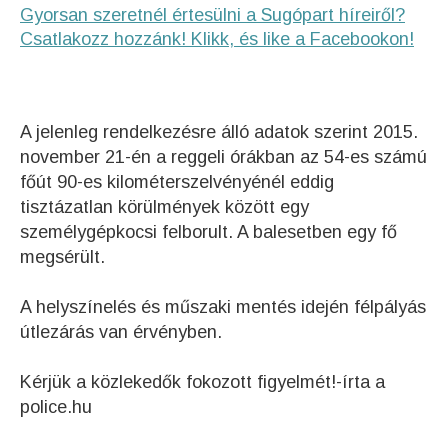
Gyorsan szeretnél értesülni a Sugópart híreiről?
Csatlakozz hozzánk! Klikk, és like a Facebookon!
A jelenleg rendelkezésre álló adatok szerint 2015.
november 21-én a reggeli órákban az 54-es számú
főút 90-es kilométerszelvényénél eddig
tisztázatlan körülmények között egy
személygépkocsi felborult. A balesetben egy fő
megsérült.
A helyszínelés és műszaki mentés idején félpályás
útlezárás van érvényben.
Kérjük a közlekedők fokozott figyelmét!-írta a
police.hu