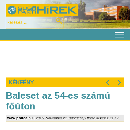
‹
›
KÉKFÉNY
Baleset az 54-es számú
főúton
www.police.hu
|
2015. November 21. 09:20:09 | Utolsó frissítés: 11 év