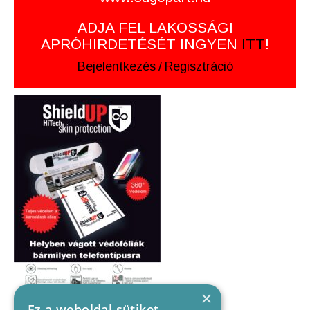
ADJA FEL LAKOSSÁGI
APRÓHIRDETÉSÉT INGYEN
ITT
!
Bejelentkezés
/
Regisztráció
×
Ez a weboldal sütiket