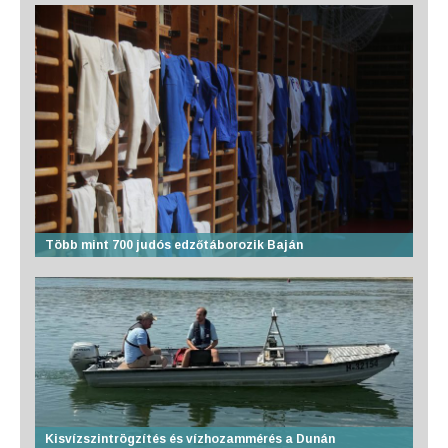
Több mint 700 judós edzőtáborozik Baján
Kisvízszintrögzítés és vízhozammérés a Dunán