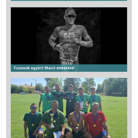
Fussunk együtt Marci emlékére!