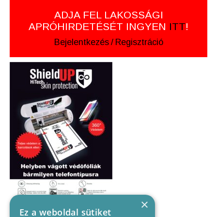
ADJA FEL LAKOSSÁGI
APRÓHIRDETÉSÉT INGYEN
ITT
!
Bejelentkezés
/
Regisztráció
×
Ez a weboldal sütiket