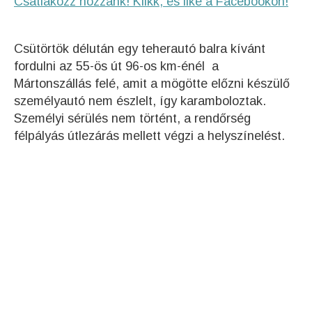
Csatlakozz hozzánk! Klikk, és like a Facebookon!
Csütörtök délután egy teherautó balra kívánt
fordulni az 55-ös út 96-os km-énél a
Mártonszállás felé, amit a mögötte előzni készülő
személyautó nem észlelt, így karamboloztak.
Személyi sérülés nem történt, a rendőrség
félpályás útlezárás mellett végzi a helyszínelést.