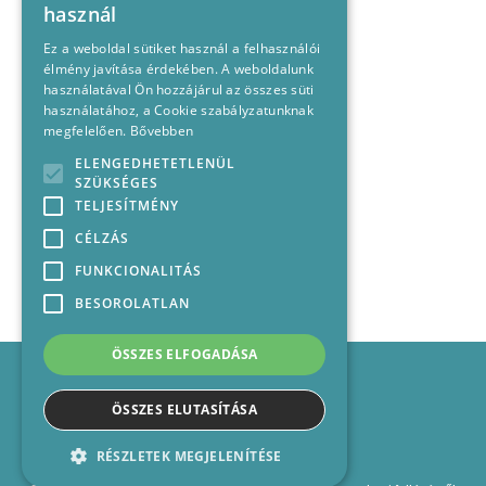
használ
Ez a weboldal sütiket használ a felhasználói
élmény javítása érdekében. A weboldalunk
használatával Ön hozzájárul az összes süti
használatához, a Cookie szabályzatunknak
megfelelően.
Bővebben
ELENGEDHETETLENÜL
SZÜKSÉGES
TELJESÍTMÉNY
CÉLZÁS
FUNKCIONALITÁS
BESOROLATLAN
ÖSSZES ELFOGADÁSA
Impresszum
Médiajánlat
ÖSSZES ELUTASÍTÁSA
Felhasználási feltételek
Panaszkezelési nyilatkozat
RÉSZLETEK MEGJELENÍTÉSE
Kapcsolat