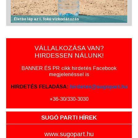
Életbe lép az I. fokú vízkorlátozás
VÁLLALKOZÁSA VAN?
HIRDESSEN NÁLUNK!
BANNER ÉS PR cikk hirdetés Facebook
megjelenéssel is
HIRDETÉS FELADÁSA:
hirdetes@sugopart.hu
+36-30/330-3030
SUGÓ PARTI HÍREK
www.sugopart.hu