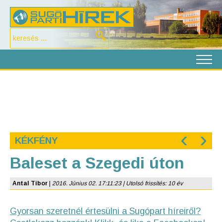
‹
›
KÉKFÉNY
Baleset a Szegedi úton
Antal Tibor
|
2016. Június 02. 17:11:23 | Utolsó frissítés: 10 év
Gyorsan szeretnél értesülni a Sugópart híreiről?