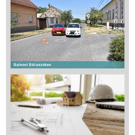
Baleset Bátaszéken