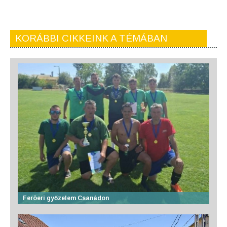
KORÁBBI CIKKEINK A TÉMÁBAN
Feröeri győzelem Csanádon