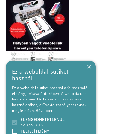
×
Ez a weboldal sütiket
használ
Ez a weboldal sütiket használ a felhasználói
élmény javítása érdekében. A weboldalunk
használatával Ön hozzájárul az összes süti
használatához, a Cookie szabályzatunknak
megfelelően.
Bővebben
ELENGEDHETETLENÜL
SZÜKSÉGES
TELJESÍTMÉNY