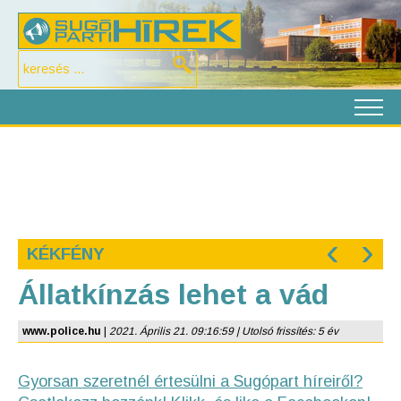
‹
›
KÉKFÉNY
Állatkínzás lehet a vád
www.police.hu
|
2021. Április 21. 09:16:59 | Utolsó frissítés: 5 év
Gyorsan szeretnél értesülni a Sugópart híreiről?