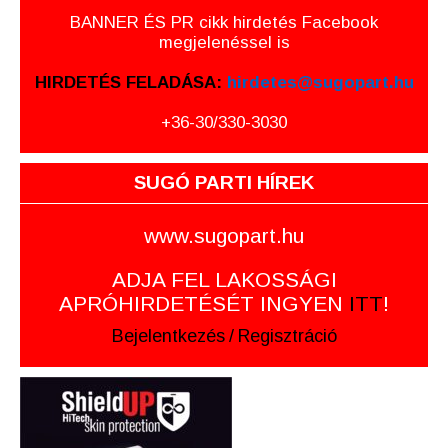
BANNER ÉS PR cikk hirdetés Facebook
megjelenéssel is
HIRDETÉS FELADÁSA:
hirdetes@sugopart.hu
+36-30/330-3030
SUGÓ PARTI HÍREK
www.sugopart.hu
ADJA FEL LAKOSSÁGI
APRÓHIRDETÉSÉT INGYEN
ITT
!
Bejelentkezés
/
Regisztráció