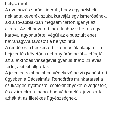
helyszínről.
A nyomozás során kiderült, hogy egy helybéli
nekiadta keverék szuka kutyáját egy ismerősének,
aki a továbbiakban mégsem tartott igényt az
állatra. Az elhagyatott ingatlanhoz vitte, és egy
karóval agyonütötte, végül az elpusztult ebet
hátrahagyva távozott a helyszínről.
A rendőrök a beszerzett információk alapján – a
bejelentés követően néhány órán belül – elfogták
az állatkínzás vétségével gyanúsítható 21 éves
férfit, akit kihallgattak.
A jelenleg szabadlábon védekező helyi gyanúsított
ügyében a Bácsalmási Rendőrőrs munkatársai a
szükséges nyomozati cselekményeket elvégezték,
és az iratokat a napokban vádemelési javaslattal
adták át az illetékes ügyészségnek.