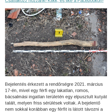
Csatlakozz hozzánk! Klikk, és like a Facebookon!
Bejelentés érkezett a rendőrségre 2021. március
17-én, mivel egy férfi egy lakatlan, romos,
bácsalmási ingatlan területén egy elpusztult kutyát
talált, melyen friss sérülések voltak. A bejelentő
nem sokkal korábban egy férfit is látott távozni a