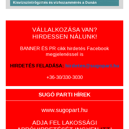
Kisvízszintrögzítés és vízhozammérés a Dunán
VÁLLALKOZÁSA VAN?
HIRDESSEN NÁLUNK!
BANNER ÉS PR cikk hirdetés Facebook
megjelenéssel is
HIRDETÉS FELADÁSA:
hirdetes@sugopart.hu
+36-30/330-3030
SUGÓ PARTI HÍREK
www.sugopart.hu
ADJA FEL LAKOSSÁGI