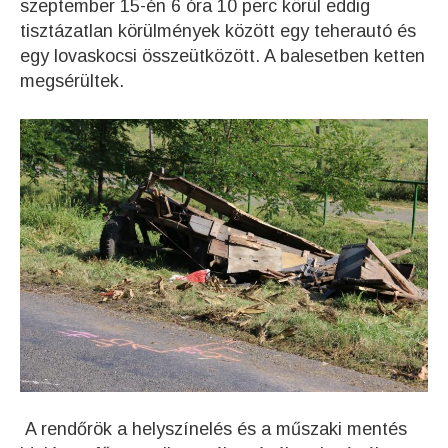
szeptember 15-én 6 óra 10 perc körül eddig
tisztázatlan körülmények között egy teherautó és
egy lovaskocsi összeütközött. A balesetben ketten
megsérültek.
A rendőrök a helyszínelés és a műszaki mentés