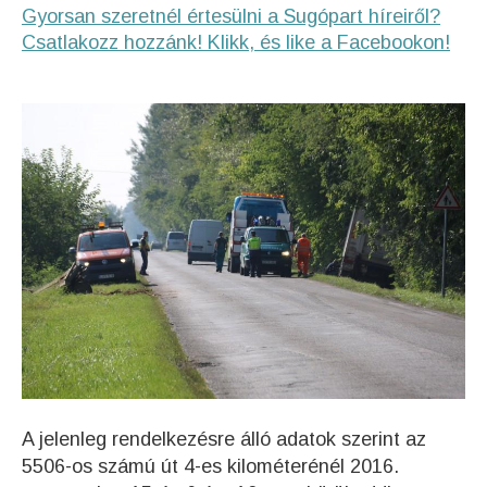
Gyorsan szeretnél értesülni a Sugópart híreiről?
Csatlakozz hozzánk! Klikk, és like a Facebookon!
A jelenleg rendelkezésre álló adatok szerint az
5506-os számú út 4-es kilométerénél 2016.