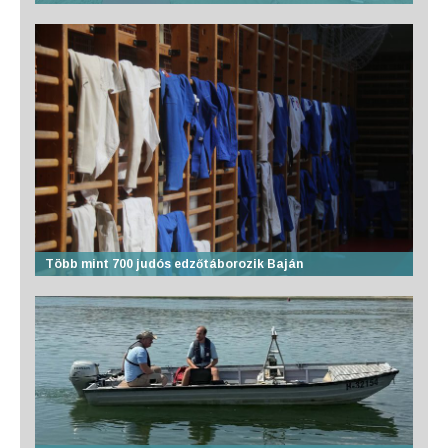
Több mint 700 judós edzőtáborozik Baján