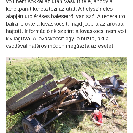
volt nem sokkal az után Vaskút felé, ahogy a
kerékpárút keresztezi az utat. A helyszínelés
alapján utoléréses balesetről van szó. A teherautó
balra lelökte a lovaskocsit, majd jobbra az árokba
hajtott. Információink szerint a lovaskocsi nem volt
kivilágítva. A lovaskocsit egy ló húzta, aki a
csodával határos módon megúszta az esetet