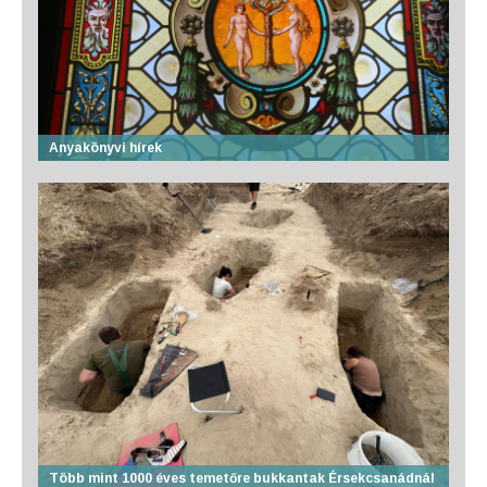
Anyakönyvi hírek
Több mint 1000 éves temetőre bukkantak Érsekcsanádnál