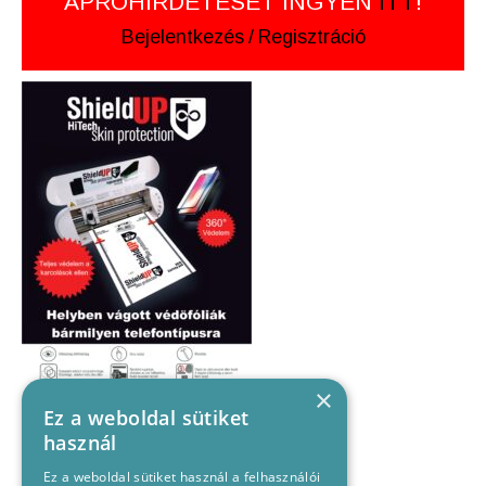
APRÓHIRDETÉSÉT INGYEN
ITT
!
Bejelentkezés
/
Regisztráció
×
Ez a weboldal sütiket
használ
Ez a weboldal sütiket használ a felhasználói