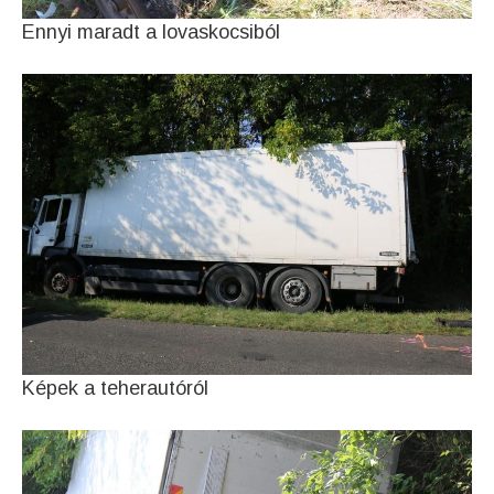
Ennyi maradt a lovaskocsiból
Képek a teherautóról