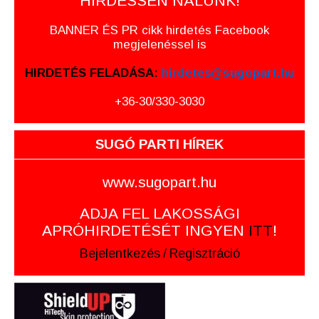
HIRDESSEN NÁLUNK!
BANNER ÉS PR cikk hirdetés Facebook
megjelenéssel is
HIRDETÉS FELADÁSA:
hirdetes@sugopart.hu
+36-30/330-3030
SUGÓ PARTI HÍREK
www.sugopart.hu
ADJA FEL LAKOSSÁGI
APRÓHIRDETÉSÉT INGYEN
ITT
!
Bejelentkezés
/
Regisztráció