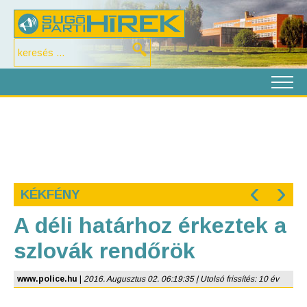
‹
›
KÉKFÉNY
A déli határhoz érkeztek a
szlovák rendőrök
www.police.hu
|
2016. Augusztus 02. 06:19:35 | Utolsó frissítés: 10 év