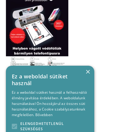
×
Ez a weboldal sütiket
használ
Ez a weboldal sütiket használ a felhasználói
élmény javítása érdekében. A weboldalunk
használatával Ön hozzájárul az összes süti
használatához, a Cookie szabályzatunknak
megfelelően.
Bővebben
ELENGEDHETETLENÜL
SZÜKSÉGES