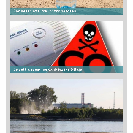
Életbe lép az I. fokú vízkorlátozás
Jelzett a szén-monoxid-érzékelő Baján