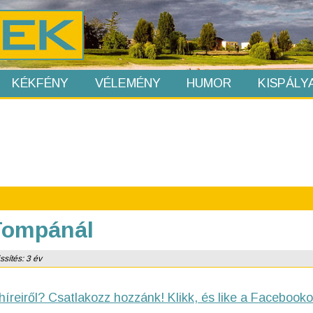
KÉKFÉNY
VÉLEMÉNY
HUMOR
KISPÁLY
 Tompánál
ssítés: 3 év
híreiről? Csatlakozz hozzánk! Klikk, és like a Facebooko