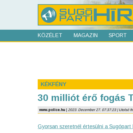
KÖZÉLET
MAGAZIN
SPORT
KÉKFÉNY
30 milliót érő fogás
www.police.hu
|
2023. December 27. 07:37:23 | Utolsó fri
Gyorsan szeretnél értesülni a Sugópart 