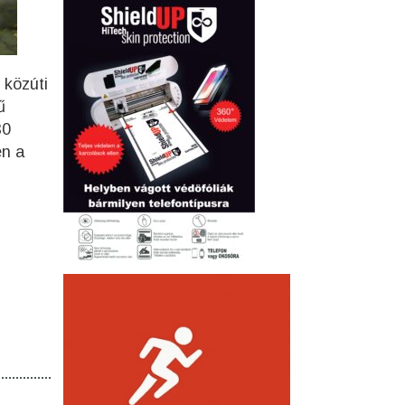
 közúti
ű
30
en a