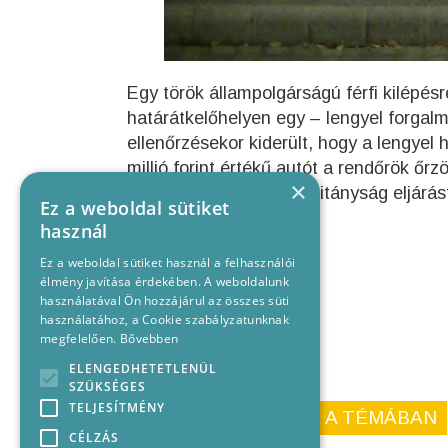
Egy török állampolgárságú férfi kilépés
határátkelőhelyen egy – lengyel forgal
ellenőrzésekor kiderült, hogy a lengyel h
millió forint értékű autót a rendőrök őrz
×
Kiskunhalasi Rendőrkapitányság eljárást 
Ez a weboldal sütiket
használ
Ez a weboldal sütiket használ a felhasználói
élmény javítása érdekében. A weboldalunk
használatával Ön hozzájárul az összes süti
használatához, a Cookie szabályzatunknak
megfelelően.
Bővebben
ELENGEDHETETLENÜL
SZÜKSÉGES
TELJESÍTMÉNY
KORÁBBI CIKKEINK A TÉMÁBAN
CÉLZÁS