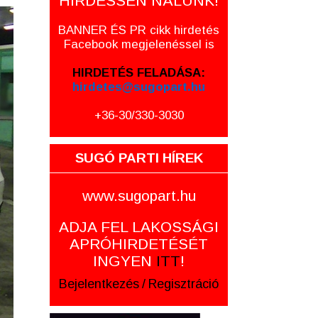
HIRDESSEN NÁLUNK!
BANNER ÉS PR cikk hirdetés
Facebook megjelenéssel is
HIRDETÉS FELADÁSA:
hirdetes@sugopart.hu
+36-30/330-3030
SUGÓ PARTI HÍREK
www.sugopart.hu
ADJA FEL LAKOSSÁGI
APRÓHIRDETÉSÉT
INGYEN
ITT
!
Bejelentkezés
/
Regisztráció