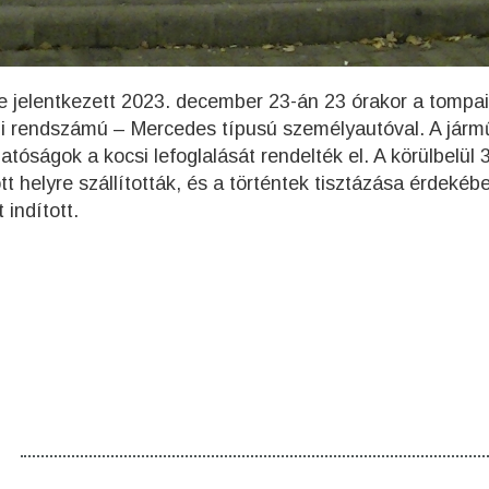
re jelentkezett 2023. december 23-án 23 órakor a tompai
mi rendszámú – Mercedes típusú személyautóval. A járm
atóságok a kocsi lefoglalását rendelték el. A körülbelül 
ött helyre szállították, és a történtek tisztázása érdekéb
indított.