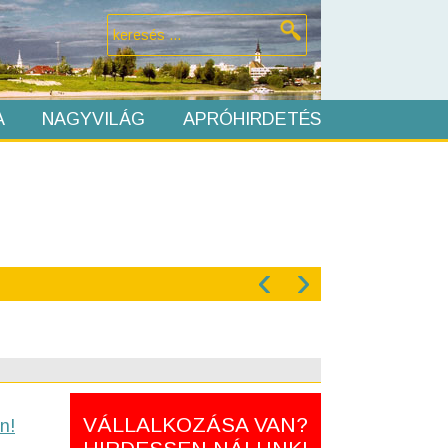
A
NAGYVILÁG
APRÓHIRDETÉS
‹
›
VÁLLALKOZÁSA VAN?
n!