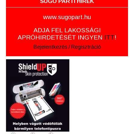
SUGÓ PARTI HÍREK
www.sugopart.hu
ADJA FEL LAKOSSÁGI
APRÓHIRDETÉSÉT INGYEN
ITT
!
Bejelentkezés
/
Regisztráció