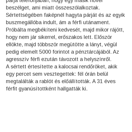
párja telefonjában, hogy egy másik nővel
beszélget, ami miatt összeszólalkoztak.
Sértettségében faképnél hagyta párját és az egyik
buszmegállóba indult, ám a férfi utánament.
Próbálta megbékíteni kedvesét, majd mikor rájött,
hogy nem jár sikerrel, erőszakos lett. Először
ellökte, majd többször megütötte a lányt, végül
pedig elemelt 5000 forintot a pénztárcájából. Az
agresszív férfi ezután távozott a helyszínről.
A sértett értesítette a kalocsai rendőröket, akik
egy percet sem vesztegettek: fél órán belül
megtalálták a rablót és előállították. A 31 éves
férfit gyanúsítottként hallgatták ki.