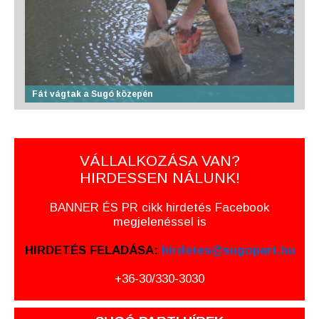
Fát vágtak a Sugó közepén
VÁLLALKOZÁSA VAN?
HIRDESSEN NÁLUNK!
BANNER ÉS PR cikk hirdetés Facebook
megjelenéssel is
HIRDETÉS FELADÁSA:
hirdetes@sugopart.hu
+36-30/330-3030