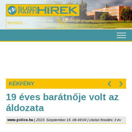
‹
›
KÉKFÉNY
19 éves barátnője volt az
áldozata
www.police.hu
|
2023. Szeptember 15. 06:49:04 | Utolsó frissítés: 3 év