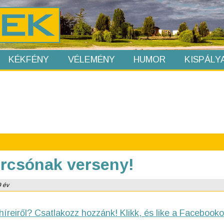
KÉKFÉNY
VÉLEMÉNY
HUMOR
KISPÁLY
orcsónak verseny!
9 év
híreiről? Csatlakozz hozzánk! Klikk, és like a Facebooko