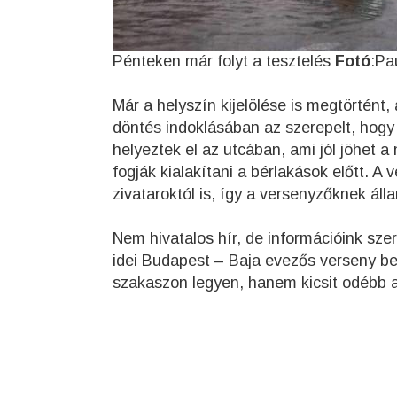
Pénteken már folyt a tesztelés
Fotó
:Pa
Már a helyszín kijelölése is megtörtént,
döntés indoklásában az szerepelt, hogy 
helyeztek el az utcában, ami jól jöhet 
fogják kialakítani a bérlakások előtt. A
zivataroktól is, így a versenyzőknek áll
Nem hivatalos hír, de információink sze
idei Budapest – Baja evezős verseny bef
szakaszon legyen, hanem kicsit odébb a