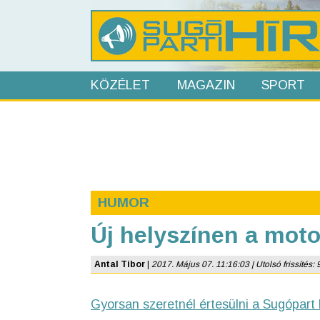
KÖZÉLET
MAGAZIN
SPORT
HUMOR
Új helyszínen a mot
Antal Tibor
|
2017. Május 07. 11:16:03 | Utolsó frissítés: 
Gyorsan szeretnél értesülni a Sugópart 