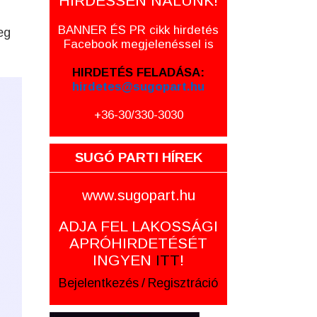
HIRDESSEN NÁLUNK!
BANNER ÉS PR cikk hirdetés
eg
Facebook megjelenéssel is
HIRDETÉS FELADÁSA:
hirdetes@sugopart.hu
+36-30/330-3030
SUGÓ PARTI HÍREK
www.sugopart.hu
ADJA FEL LAKOSSÁGI
APRÓHIRDETÉSÉT
INGYEN
ITT
!
Bejelentkezés
/
Regisztráció