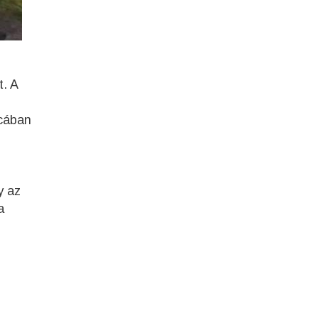
t. A
tcában
y az
a