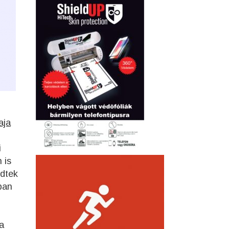
aja
i
 is
zdtek
ban
a