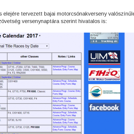
s elejére tervezett bajai motorcsónakverseny valószínűl
vetség versenynaptára szerint hivatalos is: