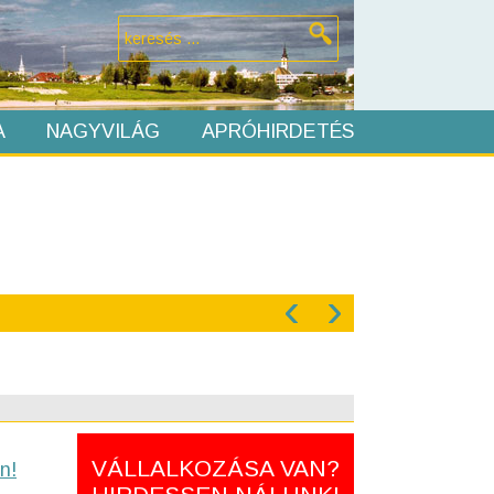
A
NAGYVILÁG
APRÓHIRDETÉS
‹
›
VÁLLALKOZÁSA VAN?
n!