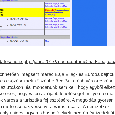
g/dates/index.php?jahr=2017&nach=datum&mark=baja#b
zönhetően mégsem marad Baja Világ- és Európa bajnok
ves esőzéseknek köszönhetően Baja több városrészében
t az utcákon, és mondanunk sem kell, hogy egyből elke
 kerekek, hogy vajon az újabb lehetőséget milyen formá
k városa a turisztika fejlesztésére. A megoldás gyorsan
a motorcsónak versenyt a város utcáira. A nemzetközi
adálya nincs, ugyanis hasonló elvek mentén évtizedek ót