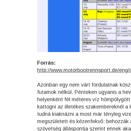
Forrás:
http://www.motorbootrennsport.de/en
Azonban egy nem várt fordulatnak kös
futamok nélkül. Pénteken ugyanis a he
helyenként fél méteres víz hömpölygöt
kattogni az illetékes szakembereknél a
tudná kiaknázni a most már tényleg vize
megszületett és kézenfekvő: behozzák 
szövetség álláspontja szerint ennek ak