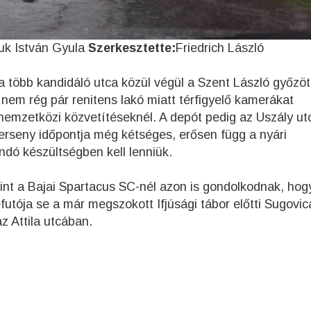
uk István Gyula
Szerkesztette:
Friedrich László
 a több kandidáló utca közül végül a Szent László győzöt
nem rég pár renitens lakó miatt térfigyelő kamerákat
a nemzetközi közvetítéseknél. A depót pedig az Uszály u
 verseny időpontja még kétséges, erősen függ a nyári
andó készültségben kell lenniük.
rint a Bajai Spartacus SC-nél azon is gondolkodnak, hog
utója se a már megszokott Ifjúsági tábor előtti Sugovic
z Attila utcában.