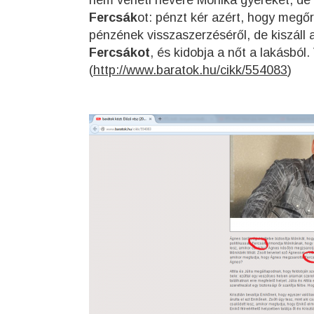
nem veheti nevére Mónika gyerekét, de 
Fercsák
ot: pénzt kér azért, hogy megőr
pénzének visszaszerzéséről, de kiszáll
Fercsákot
, és kidobja a nőt a lakásbó
(
http://www.baratok.hu/cikk/554083
)