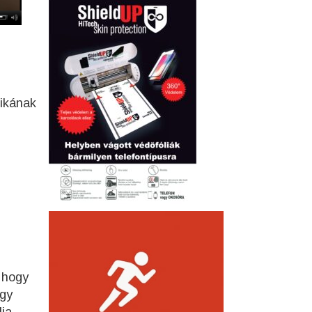
nikának
, hogy
gy