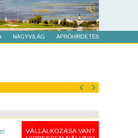
A
NAGYVILÁG
APRÓHIRDETÉS
‹
›
VÁLLALKOZÁSA VAN?
n!