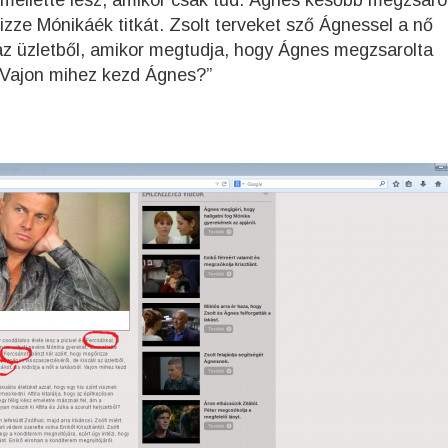
mellette lesz, amikor csak tud. Ágnes később megzsaro
izze Mónikáék titkát. Zsolt terveket sző Ágnessel a nő
 az üzletből, amikor megtudja, hogy Ágnes megzsarolta
l. Vajon mihez kezd Ágnes?”