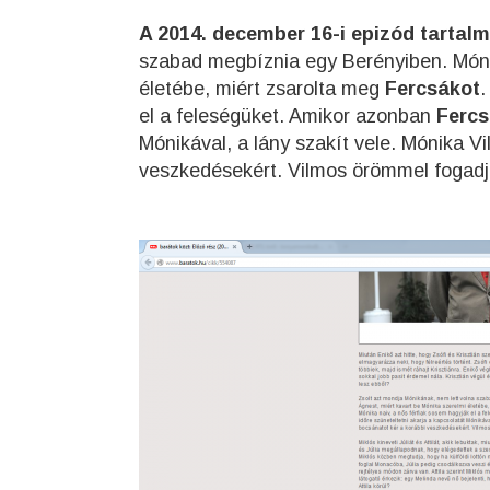
A 2014. december 16-i epizód tartalm
szabad megbíznia egy Berényiben. Mónik
életébe, miért zsarolta meg
Fercsákot
.
el a feleségüket. Amikor azonban
Fercs
Mónikával, a lány szakít vele. Mónika V
veszkedésekért. Vilmos örömmel fogadja