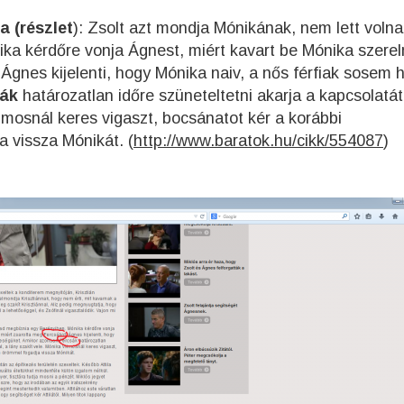
a (részlet
): Zsolt azt mondja Mónikának, nem lett volna
a kérdőre vonja Ágnest, miért kavart be Mónika szerel
 Ágnes kijelenti, hogy Mónika naiv, a nős férfiak sosem 
ák
határozatlan időre szüneteltetni akarja a kapcsolatát
ilmosnál keres vigaszt, bocsánatot kér a korábbi
 vissza Mónikát. (
http://www.baratok.hu/cikk/554087
)