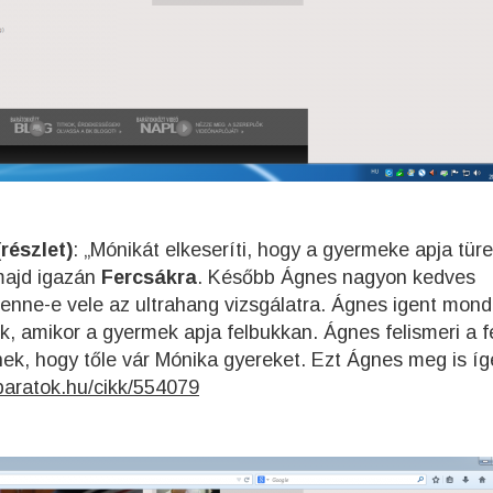
részlet)
: „Mónikát elkeseríti, hogy a gyermeke apja tür
 majd igazán
Fercsákra
. Később Ágnes nagyon kedves
nne-e vele az ultrahang vizsgálatra. Ágnes igent mond
 amikor a gyermek apja felbukkan. Ágnes felismeri a fé
ek, hogy tőle vár Mónika gyereket. Ezt Ágnes meg is íg
baratok.hu/cikk/554079