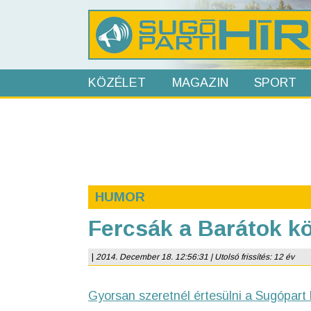
KÖZÉLET
MAGAZIN
SPORT
HUMOR
Fercsák a Barátok k
|
2014. December 18. 12:56:31 | Utolsó frissítés: 12 év
Gyorsan szeretnél értesülni a Sugópart 