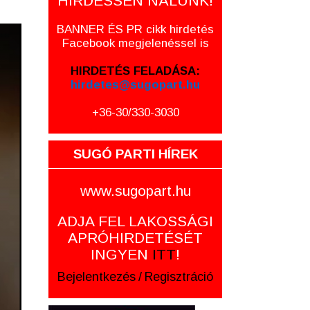
HIRDESSEN NÁLUNK!
BANNER ÉS PR cikk hirdetés
Facebook megjelenéssel is
HIRDETÉS FELADÁSA:
hirdetes@sugopart.hu
+36-30/330-3030
SUGÓ PARTI HÍREK
www.sugopart.hu
ADJA FEL LAKOSSÁGI
APRÓHIRDETÉSÉT
INGYEN
ITT
!
Bejelentkezés
/
Regisztráció