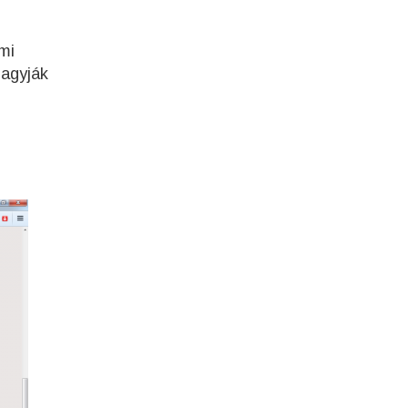
mi
hagyják