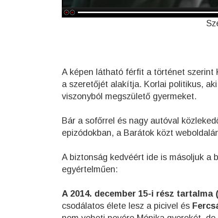
Sz
A képen látható férfit a történet szeri
a szeretőjét alakítja. Korlai politikus, 
viszonyból megszülető gyermeket.
Bár a sofőrrel és nagy autóval közlekedő
epizódokban, a Barátok közt weboldalán
A biztonság kedvéért ide is másoljuk a
egyértelműen:
A 2014. december 15-i rész tartalma (
csodálatos élete lesz a picivel és
Fercsá