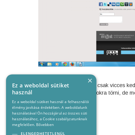
×
Ez a weboldal sütiket
Nem tudjuk, hogy valaki csak vicces ke
használ
szeretne színészi babérokra törni, de m
Ez a weboldal sütiket használ a felhasználói
élmény javítása érdekében. A weboldalunk
használatával Ön hozzájárul az összes süti
használatához, a Cookie szabályzatunknak
megfelelően.
Bővebben
ELENGEDHETETLENÜL