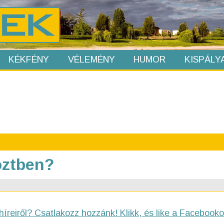
KÉKFÉNY
VÉLEMÉNY
HUMOR
KISPÁLY
öztben?
híreiről? Csatlakozz hozzánk! Klikk, és like a Facebooko