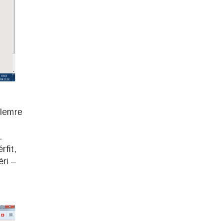
elemre
.
rfit,
éri –