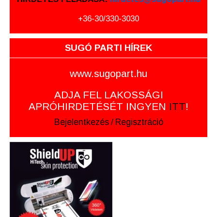
+36-30/330-3030
SUGÓ PARTI HÍREK
www.sugopart.hu
ADJA FEL LAKOSSÁGI
APRÓHIRDETÉSÉT INGYEN
ITT
!
Bejelentkezés
/
Regisztráció