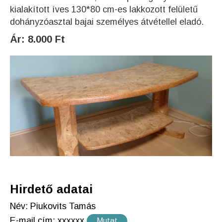
kialakított íves 130*80 cm-es lakkozott felületű
dohányzóasztal bajai személyes átvétellel eladó.
Ár: 8.000 Ft
Hirdető adatai
Név: Piukovits Tamás
E-mail cím:
xxxxxx
Mutat