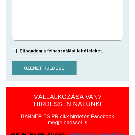
Elfogadom a
felhasználási feltételeket
.
VÁLLALKOZÁSA VAN?
HIRDESSEN NÁLUNK!
BANNER ÉS PR cikk hirdetés Facebook
megjelenéssel is
HIRDETÉS FELADÁSA:
hirdetes@sugopart.hu