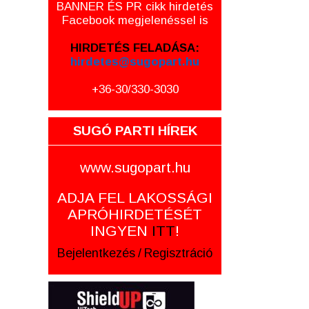
BANNER ÉS PR cikk hirdetés
Facebook megjelenéssel is
HIRDETÉS FELADÁSA:
hirdetes@sugopart.hu
+36-30/330-3030
SUGÓ PARTI HÍREK
www.sugopart.hu
ADJA FEL LAKOSSÁGI
APRÓHIRDETÉSÉT
INGYEN
ITT
!
Bejelentkezés
/
Regisztráció