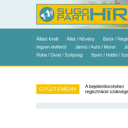
Állást kínál
Állat / Növény
Bútor / Régi
Ingyen elvihető
Jármű / Autó / Motor
J
Ruha / Divat / Szépség
Sport / Hobbi / S
A bejelentkezéshez
GYŰJTEMÉNY
regisztráció szükség