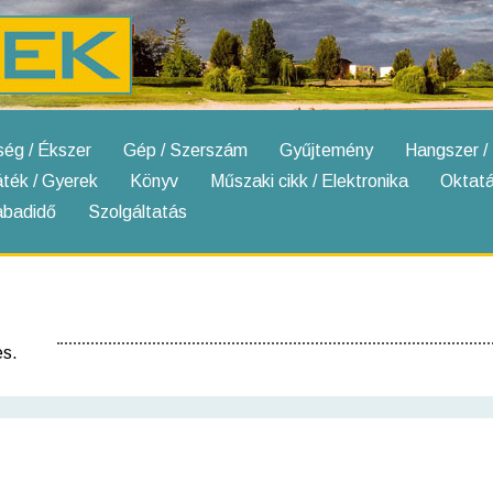
ség / Ékszer
Gép / Szerszám
Gyűjtemény
Hangszer /
áték / Gyerek
Könyv
Műszaki cikk / Elektronika
Oktatá
zabadidő
Szolgáltatás
es.