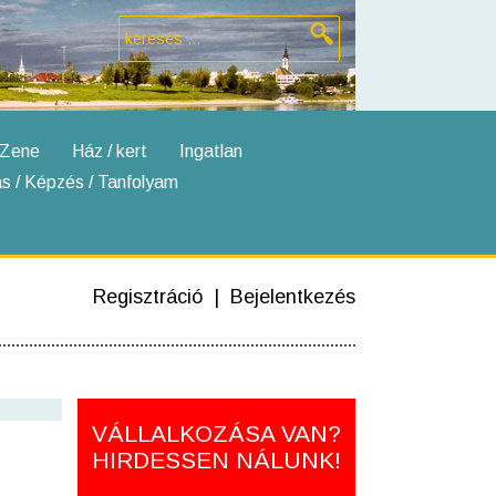
 Zene
Ház / kert
Ingatlan
s / Képzés / Tanfolyam
Regisztráció
|
Bejelentkezés
VÁLLALKOZÁSA VAN?
HIRDESSEN NÁLUNK!