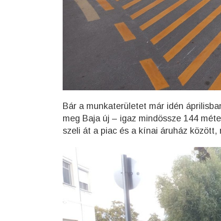
Bár a munkaterületet már idén áprilisba
meg Baja új – igaz mindössze 144 métere
szeli át a piac és a kínai áruház között