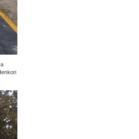
 a
denkori