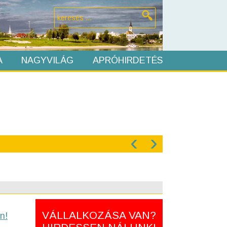
A
NAGYVILÁG
APRÓHIRDETÉS
‹
›
VÁLLALKOZÁSA VAN?
n!