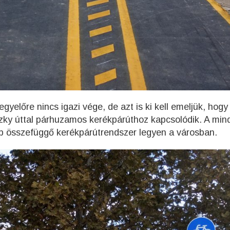
gyelőre nincs igazi vége, de azt is ki kell emeljük, hogy
szky úttal párhuzamos kerékpárúthoz kapcsolódik. A min
bb összefüggő kerékpárútrendszer legyen a városban.