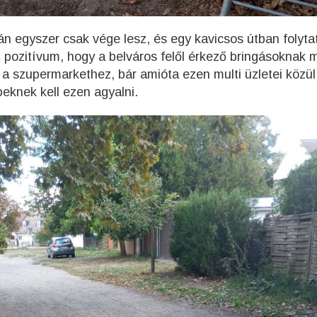
tán egyszer csak vége lesz, és egy kavicsos útban folyta
rt pozitívum, hogy a belváros felől érkező bringásoknak 
 a szupermarkethez, bár amióta ezen multi üzletei közü
eknek kell ezen agyalni.