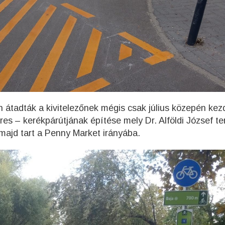
n átadták a kivitelezőnek mégis csak július közepén kez
s – kerékpárútjának építése mely Dr. Alföldi József te
, majd tart a Penny Market irányába.