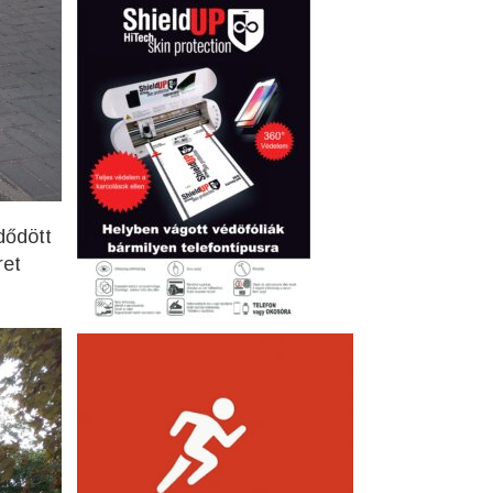
dődött
ret