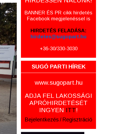
HIRDESSEN NÁLUNK!
BANNER ÉS PR cikk hirdetés
Facebook megjelenéssel is
HIRDETÉS FELADÁSA:
hirdetes@sugopart.hu
+36-30/330-3030
SUGÓ PARTI HÍREK
www.sugopart.hu
ADJA FEL LAKOSSÁGI
APRÓHIRDETÉSÉT
INGYEN
ITT
!
Bejelentkezés
/
Regisztráció