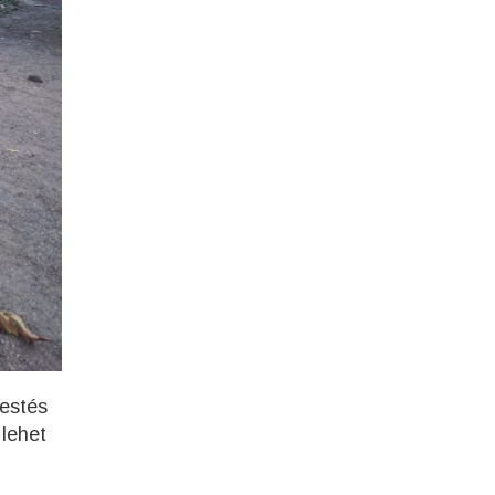
festés
 lehet