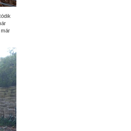
tódik
már
l már