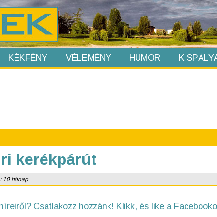
KÉKFÉNY
VÉLEMÉNY
HUMOR
KISPÁLY
téri kerékpárút
s: 10 hónap
híreiről? Csatlakozz hozzánk! Klikk, és like a Facebooko