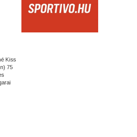
né Kiss
in) 75
es
garai