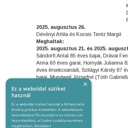
Körmöci János é
Döme Viktor és W
Rajnai Áron és Ró
2025. augusztus 26.
Dévényi Attila és Kocsis Teréz Margit
Meghaltak:
2025. augusztus 21. és 2025. augusz
Sándorfi Antal 85 éves bajai, Drávai Fe
Anna 60 éves garai, Hornyák Julianna 82
éves érsekcsanádi, Szilágyi Károly 87 é
bajai, Mundweil Józsefné (Tóth Gabriell
×
lakos.
Ez a weboldal sütiket
használ
Ez a weboldal sütiket használ a felhasználói
élmény javítása érdekében. A weboldalunk
használatával Ön hozzájárul az összes süti
használatához, a Cookie szabályzatunknak
megfelelően.
Bővebben