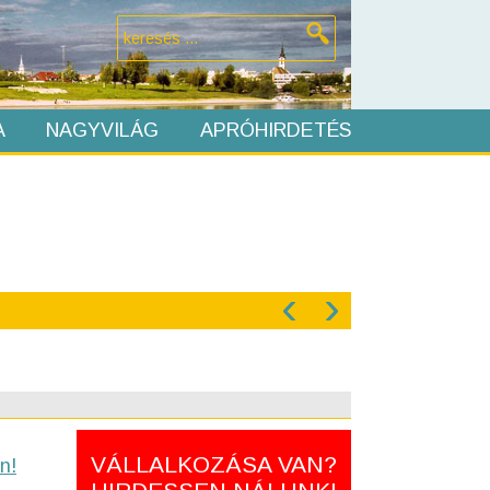
A
NAGYVILÁG
APRÓHIRDETÉS
‹
›
VÁLLALKOZÁSA VAN?
n!