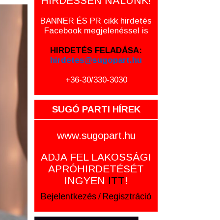
HIRDESSEN NÁLUNK!
BANNER ÉS PR cikk hirdetés
Facebook megjelenéssel is
HIRDETÉS FELADÁSA:
hirdetes@sugopart.hu
+36-30/330-3030
SUGÓ PARTI HÍREK
www.sugopart.hu
ADJA FEL LAKOSSÁGI
APRÓHIRDETÉSÉT
INGYEN
ITT
!
Bejelentkezés
/
Regisztráció