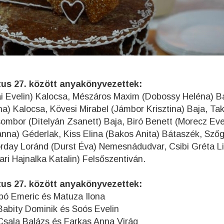
tus 27. között anyakönyvezettek:
i Evelin) Kalocsa, Mészáros Maxim (Dobossy Heléna) Ba
) Kalocsa, Kövesi Mirabel (Jámbor Krisztina) Baja, Ta
ombor (Ditelyán Zsanett) Baja, Biró Benett (Morecz Eve
nna) Géderlak, Kiss Elina (Bakos Anita) Bátaszék, Sző
orday Loránd (Durst Éva) Nemesnádudvar, Csibi Gréta Lil
ari Hajnalka Katalin) Felsőszentiván.
tus 27. között anyakönyvezettek:
bó Emeric és Matuza Ilona
s Soós Evelin
arkas Anna Virág