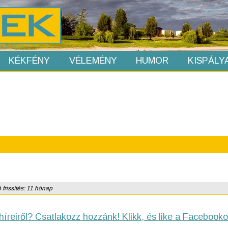
KÉKFÉNY
VÉLEMÉNY
HUMOR
KISPÁLY
 frissítés: 11 hónap
híreiről? Csatlakozz hozzánk! Klikk, és like a Facebooko