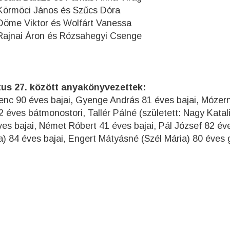
s Szűcs Dóra
olfárt Vanessa
zsahegyi Csenge
tus 27. között anyakönyvezettek:
renc 90 éves bajai, Gyenge András 81 éves bajai, Mózer
 éves bátmonostori, Tallér Pálné (született: Nagy Katal
ves bajai, Német Róbert 41 éves bajai, Pál József 82 év
a) 84 éves bajai, Engert Mátyásné (Szél Mária) 80 éves 