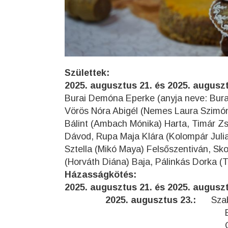
Születtek:
2025. augusztus 21. és 2025. augusz
Burai Demóna Eperke (anyja neve: Bura
Vörös Nóra Abigél (Nemes Laura Szimóna
Bálint (Ambach Mónika) Harta, Timár Zs
Dávod, Rupa Maja Klára (Kolompár Julia
Sztella (Mikó Maya) Felsőszentiván, Sk
(Horváth Diána) Baja, Pálinkás Dorka (T
Házasságkötés:
2025. augusztus 21. és 2025. augusz
2025. augusztus 23.:
Sza
Babity Dominik é
Csala Balázs és F