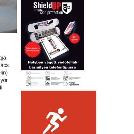
ja,
kács
lin)
györ
i